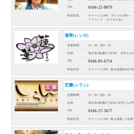
TEL
0166-22-0879
料金目安
チャージ\2,000 ボトル\3,000～
フドリンク・カラオケ込)
蓮華(レンカ)
営業時間
19：00～翌0：30
住所
旭川市4条通6丁目394 吉竹ビル3
TEL
0166-85-6714
料金目安
チャージ\2,000 / 飲み放題(90分3名
芝蘭(シラン)
営業時間
19：00～翌0：30
住所
旭川市4条通6丁目394 吉竹ビル3号
TEL
0166-27-3677
料金目安
チャージ\2,200 / 飲み放題（5名様～