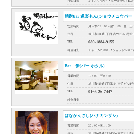
料金目安
ボトル\7,000～・ビール\800 / 飲み
焼酎bar 道楽もん(ショウチュウバー
営業時間
月～木/19：00～翌1：00 金・土/
住所
旭川市4条通6丁目 吉竹ビル3号館 
TEL
080-1884-9155
料金目安
チャーム\1,000・1ショット\500 / 
Bar 蛍(バー ホタル)
営業時間
19：00～翌0：30
住所
旭川市4条通6丁目394 吉竹ビル3号
TEL
0166-26-7447
料金目安
はなかんざし(ハナカンザシ)
営業時間
20：00～翌1：00
住所
旭川市4条通6丁目394 吉竹ビル3号