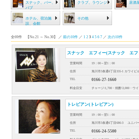
スナック、バー、
クラブ、ラウンジ
居酒
パブ
ホテル、宿泊施
その他
設、会館
全69件 【No.21 ～ No.30】 ／
前の10件
／
1
2
3
4
5
6
7
／
次の10件
スナック エフィー(スナック エフ
営業時間
19：00～翌1：00
住所
旭川市3条通6丁目335-1 カワイビル
TEL
0166-27-1660
料金目安
チャージ\1,700・焼酎\3,000・ウイス
トレビアン(トレビアン)
営業時間
19：00～翌1：00
住所
旭川市3条通6丁目686-3 ユニバ
TEL
0166-24-5500