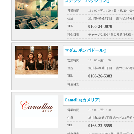
スナック パッション()
営業時間
18：00～翌1：00（日・祝/20：0
住所
旭川市4条通6丁目 吉竹ビル5号館
TEL
0166-24-3878
料金目安
チャージ\2,500 / 飲み放題(5名様
マダム ポンパドール()
営業時間
19：00～翌1：00
住所
旭川市4条通6丁目 吉竹ビル5号館
TEL
0166-26-5383
料金目安
Camellia(カメリア)
営業時間
19：00～翌1：00
住所
旭川市3条通6丁目 吉竹ビル6号館 
TEL
0166-23-5559
料金目安
チャージ\2,500 / 飲み放題(90分