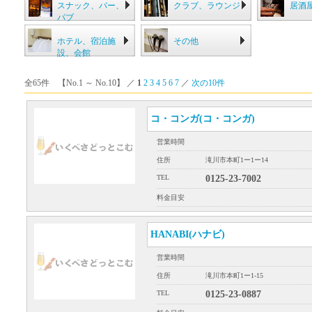
スナック、バー、
クラブ、ラウンジ
居酒
パブ
ホテル、宿泊施
その他
設、会館
全65件 【No.1 ～ No.10】 ／
1
2
3
4
5
6
7
／
次の10件
コ・コンガ(コ・コンガ)
営業時間
住所
滝川市本町1ー1ー14
TEL
0125-23-7002
料金目安
HANABI(ハナビ)
営業時間
住所
滝川市本町1ー1-15
TEL
0125-23-0887